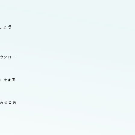
しょう
ウンロー
」を企画
てみると笑