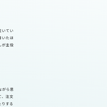
泣いてい
書いたほ
んが主役
ながら思
て、注文
たりする